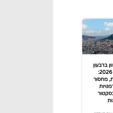
ון ברבעון
הראשון של 2026:
, מחסור
נויות
סקטור
ות