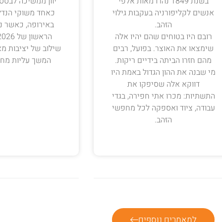
בשנת 1849 נהרו מאות אלפי
יוון ממשיכה לבס
אנשים לקליפורניה בעקבות גילוי
כאחד משוקי הנדל"
הזהב.
באירופה, כאשר נת
רובם היו בטוחים שהם יהיו אלה
שימצאו את האוצר. בפועל, רבים
שילוב של יציבות מא
מהם חזרו הביתה בידיים ריקות.
המשך עליות מחי
מי שבנה את ההון הגדול באמת היו
דווקא אלה שסיפקו את
התשתיות: מכרו אתי חפירה, בגדי
עבודה, ציוד ואספקה לכל מחפשי
הזהב.
למאמרים נוספים