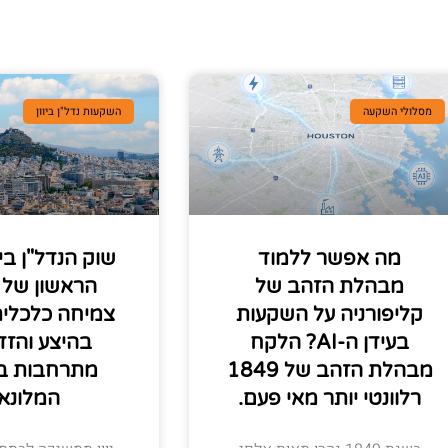
מסלולי השקעה
השקעות נדל"ן ביוון
מה אפשר ללמוד
שוק הנדל"ן ביו
מבהלת הזהב של
קליפורניה על השקעות
צמיחה כלכלית
בעידן ה-AI? הלקח
בהיצע והזדמ
מבהלת הזהב של 1849
מתרחבות ב
רלוונטי יותר מאי פעם.
המלונא