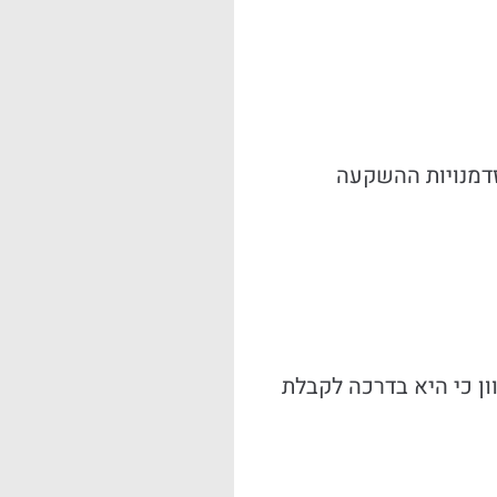
זדמנויות ההשקעה
טאקיס נבחר לכהונה נוספת בת 4 שנים, התבשרה יוון כי היא בדרכה לקבלת