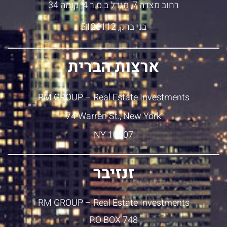
רחוב מצדה 7, מגדל ב.ס.ר 4, קומה 34
בני ברק, 5126112
ארצות הברית
RM GROUP – Real Estate Investments
74 Warren St., New York
NY 10007
זנזיבר
RM GROUP – Real Estate Investments
P.O BOX 748