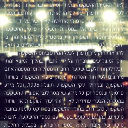
לאור האמור, ההשקעה בתיווך וסיוע החברה אינה מוסדרת
לפי חוק ניירות ערך ו/או לפי הוראות חוק השקעות משותפות
בנאמנות וכל חומר פרסומי אודותיה לא אושר על ידי רשות
ניירות ערך בישראל במסגרת תשקיף. פרטי ההשקעה
המלאים ותנאיה יחשפו אך ורק במסגרת הליך המשא ומתן, בו
יחשפו מספר מצומצם של משקיעים פוטנציאליים בהתאם
להוראות חוק ניירות ערך לכלל המידע ביחס להשקעה ותנאיה
ורק המשקיעים שיבחרו על ידי החברה בהליך המשא ומתן
יוכלו לקחת חלק בהשקעה. החברה, מנהליה ומי מטעמה אינם
מורשים לפי חוק הסדרת העיסוק ביעוץ השקעות, בשיווק
השקעות ובניהול תיקי השקעות, תשנ"ה-1995, וכל מידע
פרסומי שנמסר וכן כל מידע שיימסר לגבי אפשרות השקעה
במסגרת הצעה עתידית לא יהווה יעוץ השקעות או שיווק
השקעות כהגדרתם בחוק. ההשקעה בפרויקט טומנת בחובה
סיכויים, כמו גם סיכונים בקשר עם כספי ההשקעה, לרבות
סיכון של אובדן מלוא כספי ההשקעה. בקבלת החלטת