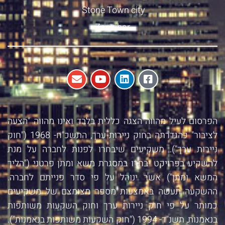
Stone Town city
Zanzibar
הפרסום לעיל מהווה הצגה כללית בלבד ואינו מהווה "הצעה
לציבור" כהגדרתה בחוק ניירות ערך, התשכ"ח- 1968 ("חוק
ניירות ערך"). משקיעים שיבחרו לפנות לחברה על מנת
להשקיע בפרויקט יבחרו במסגרת משא ומתן פרטני ("הליך
המשא ומתן") אשר ינוהל על פי סדר פנייתם לחברה.
ההשקעה תעשה באמצעות מספר מצומצם של משקיעים
כמותר על פי חוק ניירות ערך וחוק השקעות משותפות
בנאמנות, תשנ"ד- 1994 ("חוק השקעות משותפות בנאמנות").